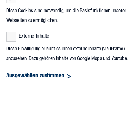
Untergeschoss bei der Vollack Projektentwicklung
CLL
Diese Cookies sind notwendig, um die Basisfunktionen unserer
CityLab Leipzig
. Das Hohlkörpersystem ist neben dem Einsatz
Webseiten zu ermöglichen.
von Geothermie, Wärmepumpen und Photovoltaik sowie
einem intelligenten Gebäudeautomationssystem eine der
Externe Inhalte
nachhaltigen Maßnahmen des als Effizienzhaus konzipierten
Diese Einwilligung erlaubt es Ihnen externe Inhalte (via IFrame)
Gebäudeensembles, das bilanziell praktisch klimaneutral sein
anzusehen. Dazu gehören Inhalte von Google Maps und Youtube.
wird.
Ausgewählten zustimmen