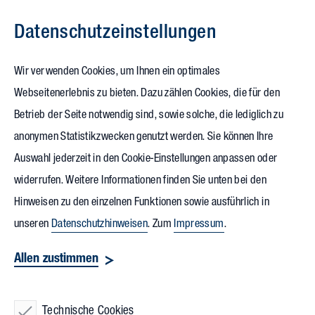
Datenschutz­einstellungen
Zum Inhalt springen
Wir verwenden Cookies, um Ihnen ein optimales
Webseitenerlebnis zu bieten. Dazu zählen Cookies, die für den
20.03.2024
Betrieb der Seite notwendig sind, sowie solche, die lediglich zu
CLL CityLab Leipzig: Viele
anonymen Statistikzwecken genutzt werden. Sie können Ihre
Auswahl jederzeit in den Cookie-Einstellungen anpassen oder
Faktoren sorgen für
widerrufen. Weitere Informationen finden Sie unten bei den
Klimafreundlichkeit
Hinweisen zu den einzelnen Funktionen sowie ausführlich in
unseren
Datenschutzhinweisen
. Zum
Impressum
.
Können Geschossdecken die CO
-Bilanz eines Gebäudes
2
Allen zustimmen
senken? Sie können! Bei bestem Wetter startete gerade der
Einbau des Cobiax Hohlköpersystems über dem
Technische Cookies