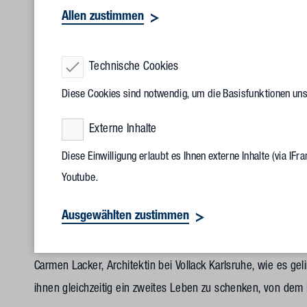
Allen zustimmen
In der Hall
Vollack be
als modern
Technische Cookies
Visualisier
Diese Cookies sind notwendig, um die Basisfunktionen un
Externe Inhalte
Fest steht: Bestandsgebäude zu sanieren, ist kein Komprom
Diese Einwilligung erlaubt es Ihnen externe Inhalte (via I
Mehrwert. Um diesen Mehrwert zu realisieren, sind erfahr
Youtube.
und zugleich Respekt vor dem Bestand nötig, die Bestehend
besonderem Alleinstellungscharakter zu schaffen.
Ausgewählten zustimmen
Neugierig geworden? Entdecken Sie in unserem aktuellen
B
Carmen Lacker, Architektin bei Vollack Karlsruhe, wie es g
ihnen gleichzeitig ein zweites Leben zu schenken, von dem 