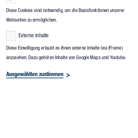
für Immobilien und Investitionen, der EXPO REAL in München.
Diese Cookies sind notwendig, um die Basisfunktionen unserer
Mehr als 40.000 Teilnehmer aus 75 Ländern und Regionen
Webseiten zu ermöglichen.
konnte die Messe 2024 verzeichnen. Mit Standflächen waren
1.778 Aussteller aus 34 Ländern präsent.
Externe Inhalte
Die TRK präsentierte gemeinsam mit zwölf Unternehmen
Diese Einwilligung erlaubt es Ihnen externe Inhalte (via IFrame)
anzusehen. Dazu gehören Inhalte von Google Maps und Youtube.
beziehungsweise Institutionen Spitzenentwicklungen sowie
eine zukunftsgerechte und kreislauffähige
Ausgewählten zustimmen
Immobilienwirtschaft der Region; Interessierte
Messeteilnehmende informierten sich am Stand darüber, wie
Nachhaltigkeit beim Planen und Bauen state-of-the-art
umgesetzt wird.