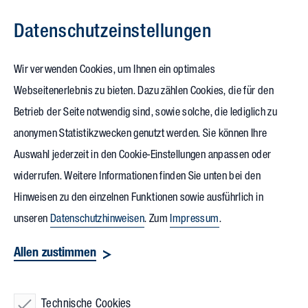
Datenschutz­einstellungen
Zum Inhalt springen
Wir verwenden Cookies, um Ihnen ein optimales
Webseitenerlebnis zu bieten. Dazu zählen Cookies, die für den
10.10.2024
Betrieb der Seite notwendig sind, sowie solche, die lediglich zu
Mit der TechnologieRegion
anonymen Statistikzwecken genutzt werden. Sie können Ihre
Auswahl jederzeit in den Cookie-Einstellungen anpassen oder
Karlsruhe bei der
EXPO
widerrufen. Weitere Informationen finden Sie unten bei den
REAL
Hinweisen zu den einzelnen Funktionen sowie ausführlich in
unseren
Datenschutzhinweisen
. Zum
Impressum
.
Vollack war von 7. bis 9. Oktober erneut mit der
Allen zustimmen
TechnologieRegion Karlsruhe (TRK)
auf dem
Gemeinschaftsstand B1.130 bei Europas größter Fachmesse
Technische Cookies