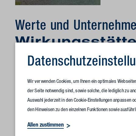
Werte und Unternehme
Wirkungsstätt
Datenschutz­einstell
Wir bei Vollack sind davon überzeugt, dass gerade im plan
Menge Potenzial schlummert. Werte brauchen geeignete Wir
Wir verwenden Cookies, um Ihnen ein optimales Webseitene
ihr passt. Maßgeschneiderte Gebäude- und Flächenkonzepte, 
der Seite notwendig sind, sowie solche, die lediglich zu 
Auswahl jederzeit in den Cookie-Einstellungen anpassen od
einer Organisation und machen die Unternehmenskultur erlebb
den Hinweisen zu den einzelnen Funktionen sowie ausführl
Glaubwürdigkeit. Sind Firmen auch hier schlüssig, klar und
Mitarbeitenden steigern.
Allen zustimmen