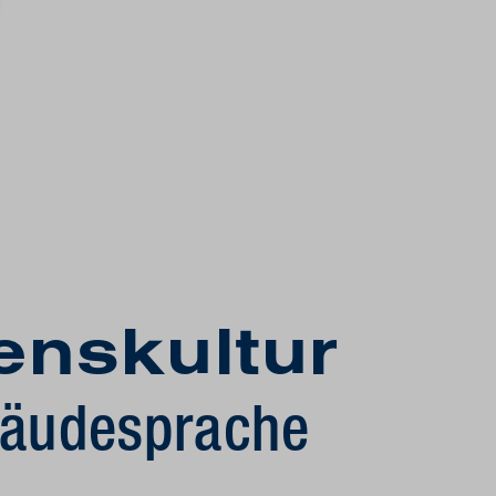
ns­kultur
bäudesprache