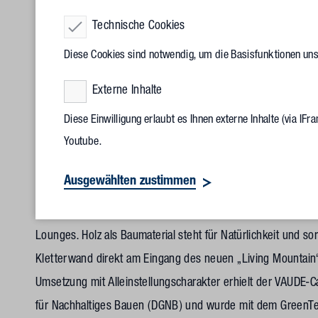
Ein überzeugendes Beispiel ist die Firmenzentrale unsere
der zentrale Unternehmenswert des bekannten Outdoor-Ausr
Technische Cookies
des Firmensitzes im Mittelpunkt. Vollack entwickelte einen 
Diese Cookies sind notwendig, um die Basisfunktionen un
große Areal mit Büroarbeitswelt, Showroom, KiTa sowie Bio-
Externe Inhalte
die Corporate Identity in Gebäudesprache, in eine Corporat
revitalisiert. Dabei wurde zum Beispiel eine ehemalige Lag
Diese Einwilligung erlaubt es Ihnen externe Inhalte (via I
Youtube.
„neu geboren“. Selbst vorhandener Stahl aus der Halle wurd
zurückgeführt. Wünsche und Anregungen der Mitarbeitenden 
Ausgewählten zustimmen
Arbeitsplatzmodule tragen im Multi-Space-Office den Anfo
Rechnung. Für den Austausch gibt es neben klassischen B
Lounges. Holz als Baumaterial steht für Natürlichkeit und 
Kletterwand direkt am Eingang des neuen „Living Mountain“ 
Umsetzung mit Alleinstellungscharakter erhielt der VAUDE-Ca
für Nachhaltiges Bauen (DGNB) und wurde mit dem GreenTe