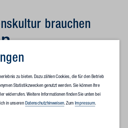
nskultur brauchen
en
ungen
erischen und baulichen Aspekt der Unternehmenskultur eine
kungsstätten. Die Unternehmenskultur braucht Raum, der zu
rlebnis zu bieten. Dazu zählen Cookies, die für den Betrieb
Materialien, Farben und Formen transportieren die Identität
anonymen Statistikzwecken genutzt werden. Sie können Ihre
er widerrufen. Weitere Informationen finden Sie unten bei
ar. In ihrer Gesamtheit stützen sie die Authentizität und
ich in unseren
Datenschutzhinweisen
. Zum
Impressum
.
 überzeugend, können sie die emotionale Bindung der